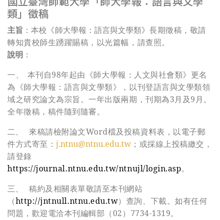
國立臺灣師範大學「師大學報：語言與文學
類」徵稿
主旨
：本校
《
師大學報：語言與文學類
》長期徵稿，敬請
轉知貴校師生踴躍賜稿，以光篇幅，請查照。
說明
：
一、
本刊自98年起由《師大學報：人文與社會類》更名
為《師大學報：語言與文學類》，以刊登語言與文學類領
域之研究論文為宗旨。一年出版兩期，刊期為3月及9月。
全年徵稿，稿件隨到隨審。
二、
來稿請檢附論文Word檔及投稿資料表，以電子郵
件方式寄至：
j.ntnu@ntnu.edu.tw
；或採線上投稿繳交，
請登錄
https://journal.ntnu.edu.tw/ntnujl/login.asp
。
三、
稿約及相關表單敬請至本刊網站
（
http://jntnull.ntnu.edu.tw
）查詢、下載。如有任何
問題，歡迎電洽本刊編輯部（02）7734-1319。