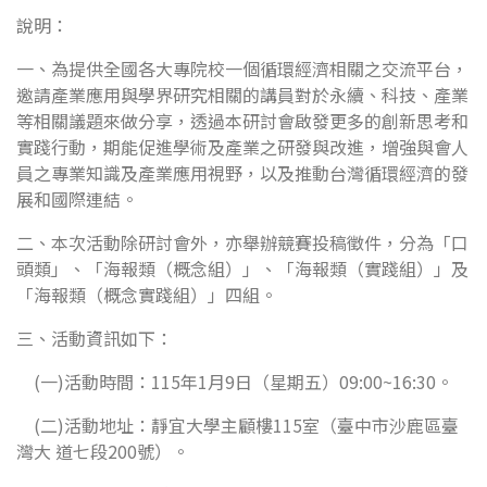
說明：
一、為提供全國各大專院校一個循環經濟相關之交流平台，
邀請產業應用與學界研究相關的講員對於永續、科技、產業
等相關議題來做分享，透過本研討會啟發更多的創新思考和
實踐行動，期能促進學術及產業之研發與改進，增強與會人
員之專業知識及產業應用視野，以及推動台灣循環經濟的發
展和國際連結。
二、本次活動除研討會外，亦舉辦競賽投稿徵件，分為「口
頭類」、「海報類（概念組）」、「海報類（實踐組）」及
「海報類（概念實踐組）」四組。
三、活動資訊如下：
(一)活動時間：115年1月9日（星期五）09:00~16:30。
(二)活動地址：靜宜大學主顧樓115室（臺中市沙鹿區臺
灣大 道七段200號）。