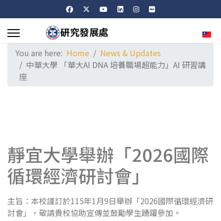
Sele
You are here:
Home
News & Updates
中華大學 「華大AI DNA 培養職場超能力」AI 研習講
座
靜宜大學舉辦「2026國際
循環經濟研討會」
主旨：本校謹訂於115年1月9日舉辦「2026國際循環經濟研
討會」，敬請貴校協助宣傳並鼓勵學生踴躍參加。