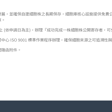
發展，並確保自建細胞株之長期保存，細胞庫核心設施提供免費
庫。
日止 (依申請日為主)，辦理『成功完成一株細胞株公開寄存者，
心 ISO 9001 標準作業程序辦理，確保細胞來源之可追溯性
閱隨函附件。