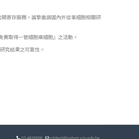
公開寄存服務。誠摯邀請國內外從事細胞相關研
可免費取得一管細胞庫細胞』之活動。
與研究結果之可靠性。
03-4638800
rddept@saturn.yzu.edu.tw