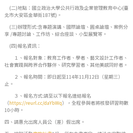
(二)地點：國立政治大學公共行政及企業管理教育中心(臺
北市大安區金華街187號)。
(三)辦理形式:含專題演講、國際論壇、圓桌論壇、案例分
享 /專題討論、工作坊、綜合座談、小型展覽等。
(四)報名資訊：
１、報名對象：教育工作者、學者、藝文設計工作者、
社會實踐與跨界合作夥伴、研究學習者、其他美感同好者。
２、報名時間：即日起至114年11月12日（星期三）
止。
３、報名方式:請至以下報名連結報名
（
https://reurl.cc/daYbWq
），全程參與者將核發研習時數
10小時。
四、請惠允出席人員公（差）假出席。