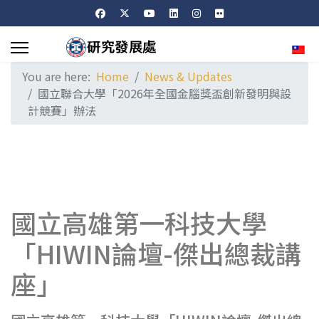
Sele
You are here:
Home
News & Updates
國立聯合大學「2026年全國金腦獎盃創新發明與設
計競賽」辦法
國立高雄第一科技大學
「HIWIN論壇-傑出總裁講
座」