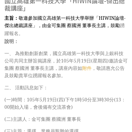
國立高雄第一科技大學「HIWIN論壇-傑出總
裁講座」
主旨：
敬邀參加國立高雄第一科技大學舉辦「HIWIN論壇-
傑出總裁講座」，由金可集團 蔡國洲 董事長主講，鼓勵
踴
躍報名。
說明：
一、 為推動創新創業，國立高雄第一科技大學與上銀科技
公司共同主辦旨揭講座，於105年5月19日(星期四)邀請金可
集團 蔡國洲 董事長主講，講座內容如
附件
，敬請惠允公告
及鼓勵貴單位踴躍報名參加。
二、 活動訊息如下：
(
一)時間：105年5月19日(四)下午1時50分至3時30分(13：
00開始入場，會後備有交流茶會)
(
二)主講人：金可集團 蔡國洲 董事長
(
三)主題：選擇，業務員艱難的選擇