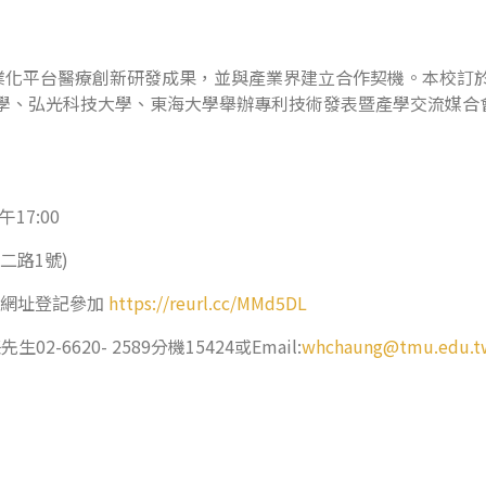
平台醫療創新研發成果，並與產業界建立合作契機。本校訂於114
大學、弘光科技大學、東海大學舉辦專利技術發表暨產學交流媒
17:00
二路1號)
下網址登記參加
https://reurl.cc/MMd5DL
620- 2589分機15424或Email:
whchaung@tmu.edu.t