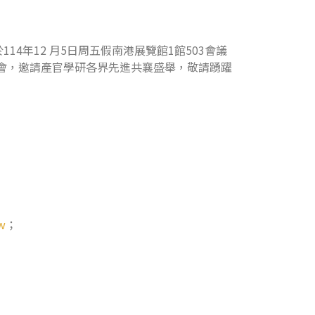
年12 月5日周五假南港展覽館1館503會議
合會，邀請產官學研各界先進共襄盛舉，敬請踴躍
w
；