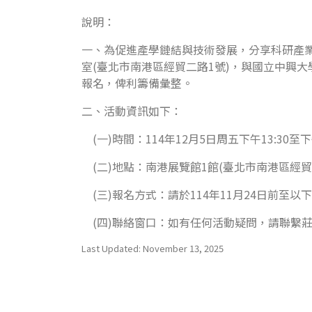
說明：
一、為促進產學鏈結與技術發展，分享科研產業化
室(臺北市南港區經貿二路1號)，與國立中興
報名，俾利籌備彙整。
二、活動資訊如下：
(一)時間：114年12月5日周五下午13:30至下午
(二)地點：南港展覽館1館(臺北市南港區經貿
(三)報名方式：請於114年11月24日前至以
(四)聯絡窗口：如有任何活動疑問，請聯繫莊先生02-6
Last Updated: November 13, 2025