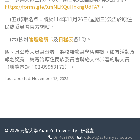
https://forms.gle/XmNLKQuHxkngUdFA7
。
(五)錄取名單：將於114年11月26日(星期三)公告於原住
民族委員會官方網站。
(六)檢附
論壇邀請卡
及
日程表
各1份。
四、具公務人員身分者，將核給終身學習時數。如有活動及
報名疑義，請電洽原住民族委員會聯絡人林米雪約聘人員
（聯絡電話：02-89953171）。
Last Updated: November 13, 2025
© 2026 元智大學 Yuan Ze University - 研發處
03-4638800
rddept@saturn.yzu.edu.tw