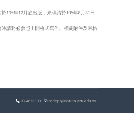
定於
年
月底出版，來稿請於
年
月
日
105
12
105
8
31
稿時請務必參照上開格式寫作。相關附件及表格
03-4638800
rddept@saturn.yzu.edu.tw