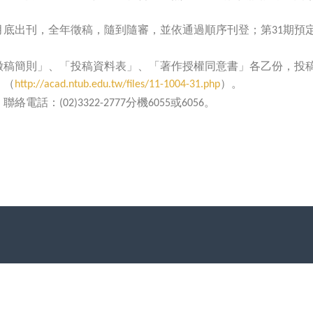
月底出刊，全年徵稿，隨到隨審，並依通過順序刊登；第
期預
31
徵稿簡則」、「投稿資料表」、「著作授權同意書」各乙份，投
：（
）。
http://acad.ntub.edu.tw/files/11-1004-31.php
，聯絡電話：
分機
或
。
(02)3322-2777
6055
6056