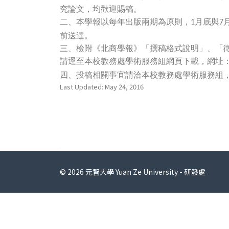
究論文，均歡迎賜稿。
二、
本學報以每年出版兩期為原則，
月底與
1
7
前送達。
三、
檢附《北商學報》「撰稿格式說明」、「
請逕至本校教務處學術服務組網頁下載，網址
四、
投稿相關事宜請洽本校教務處學術服務組
Last Updated: May 24, 2016
© 2026 元智大學 Yuan Ze University - 研發處