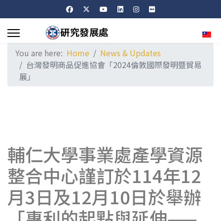
Sele
You are here:
Home
News & Updates
台灣發明商品促進協會「2024倫敦國際發明暨貿易
展」
輔仁大學事業處產學資源
整合中心謹訂於114年12
月3日及12月10日於舉辦
「專利的起點與延伸——