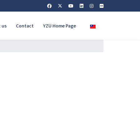
Select your language
 us
Contact
YZU Home Page