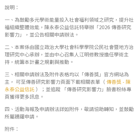
說明：
一、為鼓勵多元學術能量投入社會福利領域之研究，提升社
福組織整體效能，陳永泰公益信託特舉辦「2026 傳善研究
影響力」，並公告相關申請辦法。
二、本案係由國立政治大學社會科學學院公民社會暨地方治
理研究中心承辦，並由中心召集人江明修教授擔任學術主
持，統籌本計畫之規劃與推動。
三、相關申請辦法及附件表格均以「傳善獎」官方網站為
主， 可至傳善研究影響力頁面下載相關表單（
傳善獎 - 陳
永泰公益信託
）；並追蹤 「傳善研究影響力」臉書粉絲專
頁獲得更多訊息。
四、活動海報及申請辦法詳如附件，敬請協助轉知，並鼓勵
所屬踴躍申請。
附件：