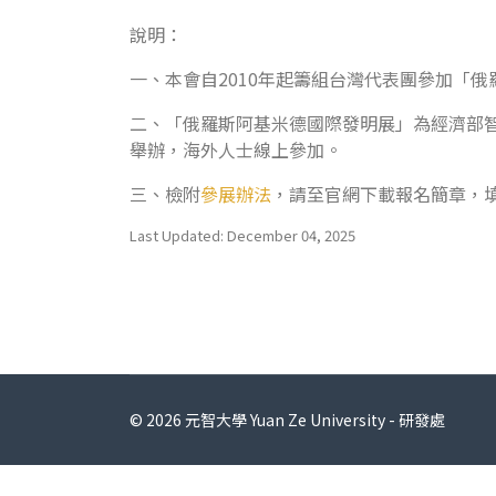
說明：
一、本會自2010年起籌組台灣代表團參加「
二、「俄羅斯阿基米德國際發明展」為經濟部智慧財
舉辦，海外人士線上參加。
三、檢附
參展辦法
，請至官網下載報名簡章，填妥
Last Updated: December 04, 2025
© 2026 元智大學 Yuan Ze University - 研發處