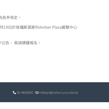
為各界肯定。
日於俄羅斯莫斯科Amber Plaza展覽中心
步公告， 敬請踴躍報名。
03-4638800
rddept@saturn.yzu.edu.tw