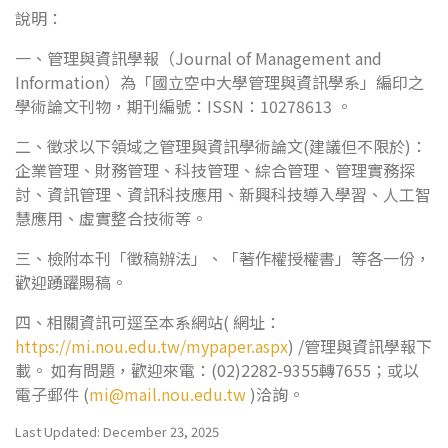
說明：
一、管理與資訊學報（Journal of Management and
Information）為「國立空中大學管理與資訊學系」編印之
學術論文刊物，期刊編號：ISSN：10278613 。
二、徵求以下領域之管理與資訊學術論文(建議但不限於)：
企業管理、財務管理、科技管理、綜合管理、管理實務探
討、資訊管理、資訊科技應用、新興科技導入學習、人工智
慧應用、虛實整合技術等。
三、檢附本刊「徵稿辦法」、「著作權授權書」等各一份，
歡迎踴躍賜稿。
四、相關資訊可逕至本系網站( 網址：
https://mi.nou.edu.tw/mypaper.aspx
) /管理與資訊學報下
載。 如有問題，歡迎來電：(02)2282-9355轉7655；或以
電子郵件 (
mi@mail.nou.edu.tw
)洽詢。
Last Updated: December 23, 2025