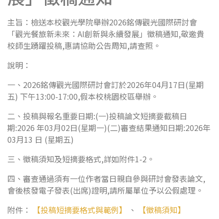
主旨：檢送本校觀光學院舉辦2026銘傳觀光國際研討會
「觀光餐旅新未來：AI創新與永續發展」徵稿通知,敬邀貴
校師生踴躍投稿,惠請協助公告周知,請查照。
說明：
一、2026銘傳觀光國際研討會訂於2026年04月17日(星期
五) 下午13:00-17:00,假本校桃園校區舉辦。
二、投稿與報名重要日期:(一)投稿論文短摘要截稿日
期:2026 年03月02日(星期一)(二)審查結果通知日期:2026年
03月13 日 (星期五)
三、徵稿須知及短摘要格式,詳如附件1-2。
四、審查通過須有一位作者當日親自參與研討會發表論文,
會後核發電子發表(出席)證明,請所屬單位予以公假處理。
附件：
【投稿短摘要格式與範例】
、
【徵稿須知】