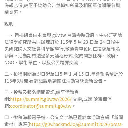
海報乙份,請惠予協助公告並轉知所屬及相關單位踴躍參與,
請查照。
說明:
一、 旨揭研會由本會與 g0v.tw 台灣零時政府、中央研究院
法律學研究所共同辦理訂於 115年 5 月 23 日至 24 日假中
央研究院人文社會科學館舉行,敬邀貴單位同仁投稿及報名
參與。活動期待透過多元議程形式,促成開放社群、政府、
NGO、學術單位、以及公民跨界交流。
二、投稿期間為即日起至115 年 1 月 15 日,年會報名預計於
115年3月開始 詳細說明請關注活動官網最新公告。
三、投稿及報名相關資訊,請至活動官
網:
https://summit.g0v.tw/2026/
查詢,或逕 洽籌備信
箱:
coordinator@summit.g0v.tw
。
四、徵稿海報電子檔、公文文字稿已置於本活動官網「新聞
素材」專區(
https://g0v.hackmd.io/@summit2026/press-