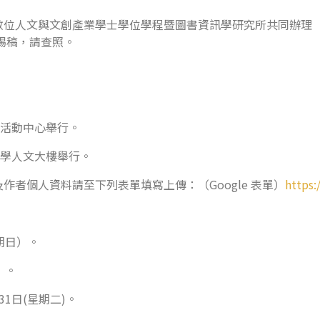
數位人文與文創產業學士學位學程暨圖書資訊學研究所共同辦理
賜稿，請查照。
平活動中心舉行。
大學人文大樓舉行。
者個人資料請至下列表單填寫上傳：（Google 表單）
https
期日）。
）。
1日(星期二)。