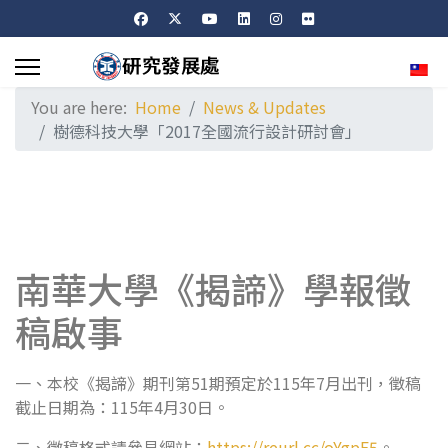
Sele
You are here:
Home
News & Updates
樹德科技大學「2017全國流行設計研討會」
南華大學《揭諦》學報徵
稿啟事
一、本校《揭諦》期刊第51期預定於115年7月出刊，徵稿
截止日期為：115年4月30日。
二、徵稿格式請參見網站：
https://reurl.cc/oYgpE5
。