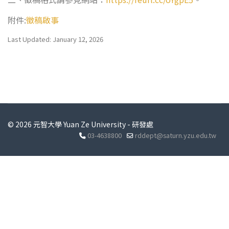
附件:
徵稿啟事
Last Updated: January 12, 2026
© 2026 元智大學 Yuan Ze University - 研發處
03-4638800
rddept@saturn.yzu.edu.tw