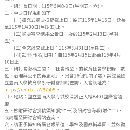
一、研討會日期：115年5月8-9日(星期五、六)。
二、重要日程規劃如下：
(一)擴充式摘要投稿截止日：原訂115年1月16日，延長
至115年1月30日(星期五)止。
(二)摘要審查結果公告日：擬於115年2月13日(星期
五)。
(三)全文繳交截止日：115年3月31日(星期二)。
(四)註冊(報名)日期：自115年2月15日起至115年4月
10日止。
三、研討會徵稿主題：「社會轉型下的教育社會學視野：數
位、治理與公平的再思考」，另含16個相關子題，請逕至國
立臺南大學教育學系研討會網站查詢，大會網址為：
https://reurl.cc/W8Yab5
。
四、地點：國立臺南大學府城校區誠正大樓B401國際會議
廳。
五、檢附研討會投稿須知(附件一)及研討會海報(附件二)，
或請逕至研討會網站查詢。
六、請惠予轉知所屬各級單位、學校及國教輔導團，並鼓勵