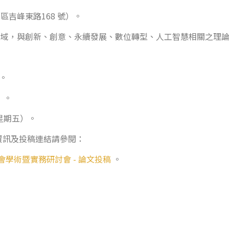
吉峰東路168 號）。
領域，與創新、創意、永續發展、數位轉型、人工智慧相關之理
。
）。
星期五）。
資訊及投稿連結請參閱：
學會學術暨實務研討會 - 論文投稿
。