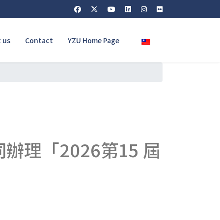
Select your language
 us
Contact
YZU Home Page
理「2026第15 屆