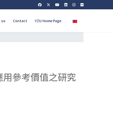
Select your language
 us
Contact
YZU Home Page
應用參考價值之研究