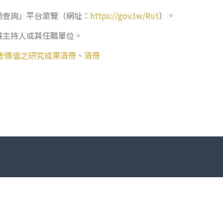
勵查詢」平台瀏覽（網址：
https://gov.tw/Rut
）。
畫主持人或其任職單位。
考價值之研究成果清冊
、
清冊