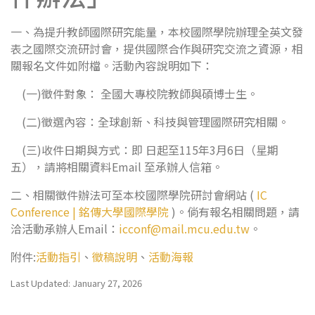
一、為提升教師國際研究能量，本校國際學院辦理全英文發
表之國際交流研討會，提供國際合作與研究交流之資源，相
關報名文件如附檔。活動內容說明如下：
(一)徵件對象： 全國大專校院教師與碩博士生。
(二)徵選內容：全球創新、科技與管理國際研究相關。
(三)收件日期與方式：即 日起至115年3月6日（星期
五），請將相關資料Email 至承辦人信箱。
二、相關徵件辦法可至本校國際學院研討會網站 (
IC
Conference | 銘傳大學國際學院
)。倘有報名相關問題，請
洽活動承辦人Email：
icconf@mail.mcu.edu.tw
。
附件:
活動指引
、
徵稿說明
、
活動海報
Last Updated: January 27, 2026