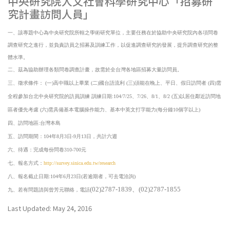
中央研究院人文社會科學研究中心「招募研
究計畫訪問人員」
一、該專題中心為中央研究院所轄之學術研究單位，主要任務在於協助中央研究院內各項問卷
調查研究之進行，並負責訪員之招募及訓練工作，以促進調查研究的發展，提升調查研究的整
體水準。
二、茲為協助辦理各類問卷調查計畫，故需於全台灣各地區招募大量訪問員。
三、徵求條件： (一)高中職以上畢業 (二)國台語流利 (三)須能在晚上、平日、假日訪問者 (四)需
全程參加台北中央研究院的訪員訓練 訓練日期:104/7/25、7/26、8/1、8/2 (五)以居住鄰近訪問地
區者優先考慮 (六)需具備基本電腦操作能力、基本中英文打字能力(每分鐘10個字以上)
四、訪問地區:台灣本島
五、訪問期間：104年8月3日-9月13日，共計六週
六、待遇：完成每份問卷310-700元
七、報名方式：
http://survey.sinica.edu.tw/research
八、報名截止日期:104年6月23日(若逾期者，可去電洽詢)
(02)2787-1839
、
(02)2787-1855
九、若有問題請與曾芳元聯絡，電話
Last Updated: May 24, 2016