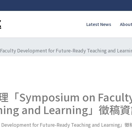
Latest News
About
y Development for Future-Ready Teaching and Lea
posium on Faculty D
aching and Learning」徵稿
Development for Future-Ready Teaching and L