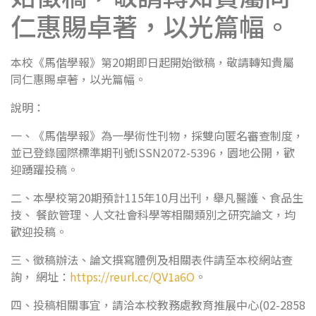
仁惠賜卓著，以光篇幅。
本校《馬偕學報》第20期即日起開始徵稿，敬請轉知貴屬
同仁惠賜卓著，以光篇幅。
說明：
一、《馬偕學報》為一學術性刊物，採雙向匿名審查制度，
並已登錄國際標準期刊號ISSN2072-5396，園地公開，歡
迎踴躍投稿。
二、本學校第20期預計115年10月出刊，舉凡醫護、食品生
技、 餐飲管理、人文社會科學等相關類別之研究論文，均
歡迎投稿。
三、徵稿辦法、論文撰寫體例及相關表件請至本校網站查
詢， 網址：
https://reurl.cc/QV1a6O
。
四、投稿相關事宜，請洽本校教務處教育推展中心(02-2858