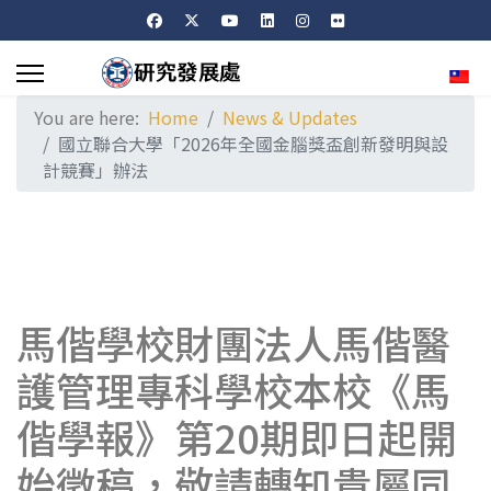
Sele
You are here:
Home
News & Updates
國立聯合大學「2026年全國金腦獎盃創新發明與設
計競賽」辦法
馬偕學校財團法人馬偕醫
護管理專科學校本校《馬
偕學報》第20期即日起開
始徵稿，敬請轉知貴屬同