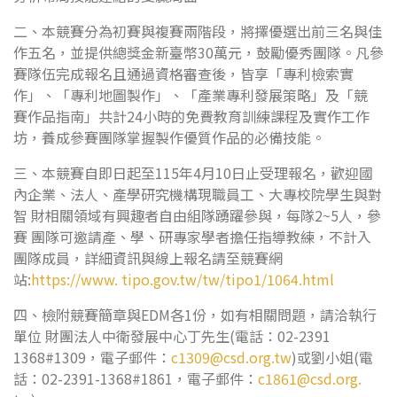
二、本競賽分為初賽與複賽兩階段，將擇優選出前三名與佳
作五名，並提供總獎金新臺幣30萬元，鼓勵優秀團隊。凡參
賽隊伍完成報名且通過資格審查後，皆享「專利檢索實
作」、「專利地圖製作」、「產業專利發展策略」及「競
賽作品指南」共計24小時的免費教育訓練課程及實作工作
坊，養成參賽團隊掌握製作優質作品的必備技能。
三、本競賽自即日起至115年4月10日止受理報名，歡迎國
內企業、法人、產學研究機構現職員工、大專校院學生與對
智 財相關領域有興趣者自由組隊踴躍參與，每隊2~5人，參
賽 團隊可邀請產、學、研專家學者擔任指導教練，不計入
團隊成員，詳細資訊與線上報名請至競賽網
站:
https://www. tipo.gov.tw/tw/tipo1/1064.html
四、檢附競賽簡章與EDM各1份，如有相關問題，請洽執行
單位 財團法人中衛發展中心丁先生(電話：02-2391
1368#1309，電子郵件：
c1309@csd.org.tw
)或劉小姐(電
話：02-2391-1368#1861，電子郵件：
c1861@csd.org
.