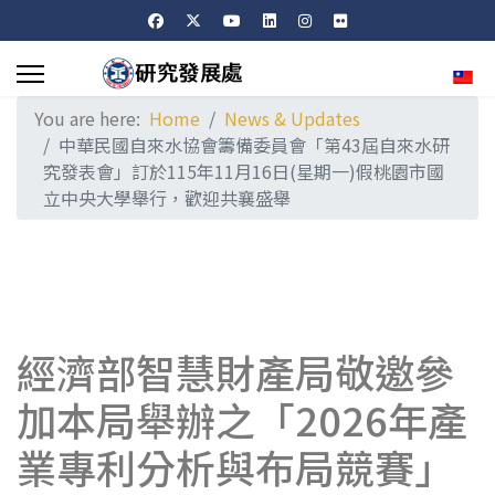
Sele
You are here:
Home
News & Updates
中華民國自來水協會籌備委員會「第43屆自來水研
究發表會」訂於115年11月16日(星期一)假桃園市國
立中央大學舉行，歡迎共襄盛舉
經濟部智慧財產局敬邀參
加本局舉辦之「2026年產
業專利分析與布局競賽」