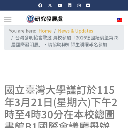
Sele
You are here:
Home
News & Updates
台灣發明協會敬邀 貴校參加「2026德國紐倫堡第78
屆國際發明展」，請協助轉知師生踴躍報名參加。
國立臺灣大學謹訂於115
年3月21日(星期六)下午2
時至4時30分在本校總圖
書館B1國際會議廳舉辦