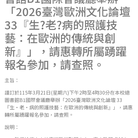
「2026臺灣歐洲文化論壇
33『生?老?病的照護技
藝：在歐洲的傳統與創
新』」，請惠轉所屬踴躍
報名參加，請查照。
主旨：
謹訂於115年3月21日(星期六)下午2時至4時30分在本校總
圖書館B1國際會議廳舉辦「2026臺灣歐洲文化論壇 33
『生・老・病的照護技藝：在歐洲的傳統與創新』」，請惠
轉所屬踴躍報名參加，請查照。
說明：