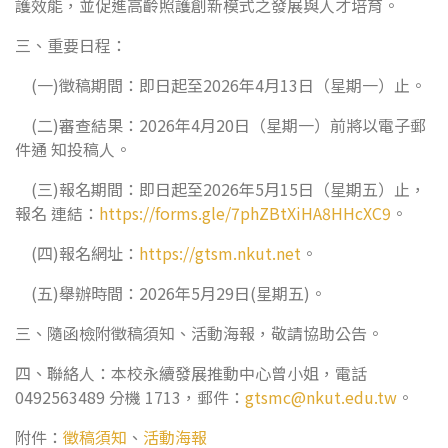
護效能，並促進高齡照護創新模式之發展與人才培育。
三、重要日程：
(一)徵稿期間：即日起至2026年4月13日（星期一）止。
(二)審查結果：2026年4月20日（星期一）前將以電子郵
件通 知投稿人。
(三)報名期間：即日起至2026年5月15日（星期五）止，
報名 連結：
https://forms.gle/7phZBtXiHA8HHcXC9
。
(四)報名網址：
https://gtsm.nkut.net
。
(五)舉辦時間：2026年5月29日(星期五)。
三、隨函檢附徵稿須知、活動海報，敬請協助公告。
四、聯絡人：本校永續發展推動中心曾小姐，電話
0492563489 分機 1713，郵件：
gtsmc@nkut.edu.tw
。
附件：
徵稿須知
、
活動海報