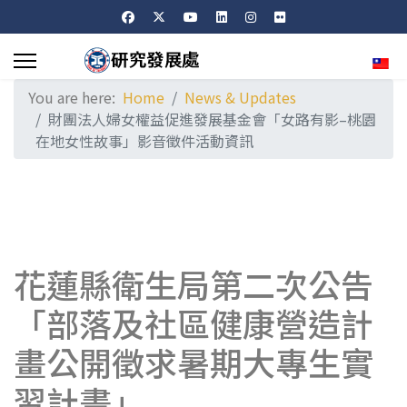
Sele
You are here:
Home
News & Updates
財團法人婦女權益促進發展基金會「女路有影–桃園
在地女性故事」影音徵件活動資訊
花蓮縣衛生局第二次公告
「部落及社區健康營造計
畫公開徵求暑期大專生實
習計畫」