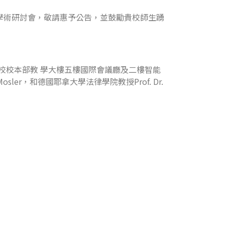
國際學術研討會，敬請惠予公告，並鼓勵貴校師生踴
本校校本部教 學大樓五樓國際會議廳及二樓智能
ler，和德國耶拿大學法律學院教授Prof. Dr.