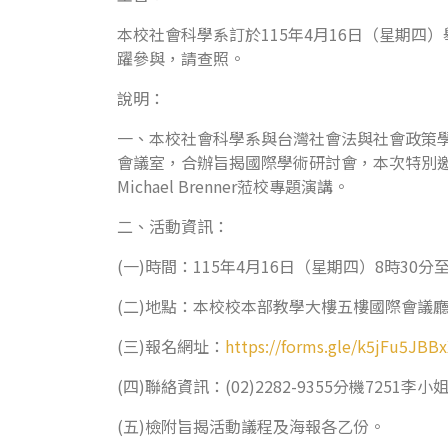
本校社會科學系訂於115年4月16日（星期四
躍參與，請查照。
說明：
一、本校社會科學系與台灣社會法與社會政策學會
會議室，合辦旨揭國際學術研討會，本次特別邀請奧地利薩
Michael Brenner蒞校專題演講。
二、活動資訊：
(一)時間：115年4月16日（星期四）8時30分
(二)地點：本校校本部教學大樓五樓國際會議
(三)報名網址：
https://forms.gle/k5jFu5JBB
(四)聯絡資訊：(02)2282-9355分機7251李小
(五)檢附旨揭活動議程及海報各乙份。