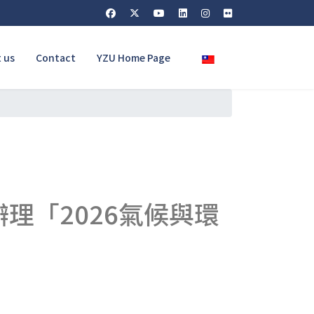
Select your language
 us
Contact
YZU Home Page
理「2026氣候與環