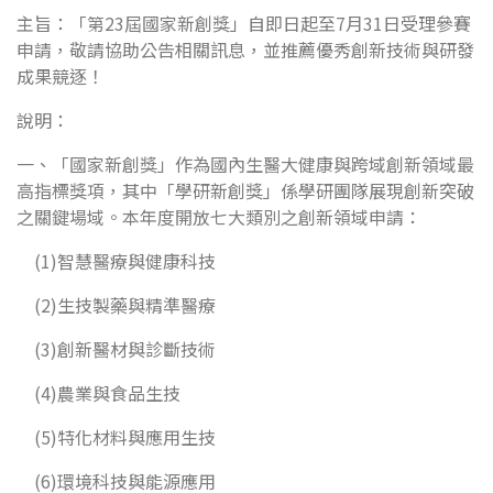
主旨：「第23屆國家新創獎」自即日起至7月31日受理參賽
申請，敬請協助公告相關訊息，並推薦優秀創新技術與研發
成果競逐！
說明：
一、「國家新創獎」作為國內生醫大健康與跨域創新領域最
高指標獎項，其中「學研新創獎」係學研團隊展現創新突破
之關鍵場域。本年度開放七大類別之創新領域申請：
(1)智慧醫療與健康科技
(2)生技製藥與精準醫療
(3)創新醫材與診斷技術
(4)農業與食品生技
(5)特化材料與應用生技
(6)環境科技與能源應用