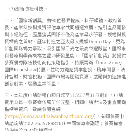
(7)創新防疫科技。
二、「國家新創獎」由90位醫界權威、科研領袖、政府首
長、產業科技與投資評估專家共同遴選推薦、指引產品開發
與市場路徑，歷屆獲獎團隊不僅為產業尋求研發、授權與投
資標的之首站，歷年打造之亞太最大規模Demo Day，更為
新創團隊竭力爭取、吸引國際目光之最高榮耀殿堂！匯聚來
自醫療與學術機構之豐沛研發量能，「國家新創獎」將提供
參賽優秀隊伍技術商化策略指引、持續籌辦「Inno Zone」
國際Roadshow特展，並助力鏈結資本創投、臨床開發、法
律智財、財會稅務、國際市場等關鍵資源，激勵與加速推進
創新創業、驅動產業新星！
三、本年度申請時程自即日起至115年7月31日截止。申請
費用為每一參賽案伍萬伍仟元整，相關申請辦法及審查關鍵
指標等資訊，敬請參閱官網
(
https://innoaward.taiwanhealthcare.org/
)。有關參賽申
請諮詢請洽02-26557888#616林雨慷專案副理；參賽備審
諮詢請洽#634陳柏翔博士