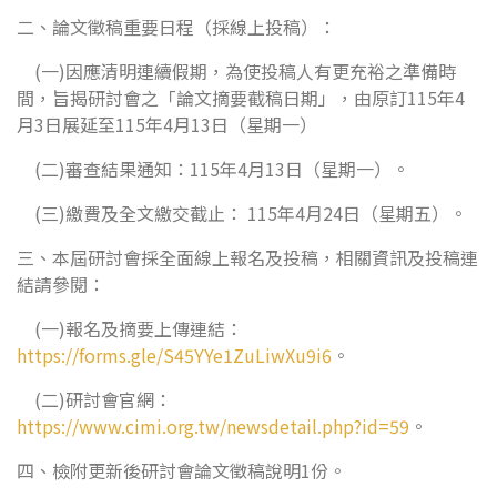
二、論文徵稿重要日程（採線上投稿）：
(一)因應清明連續假期，為使投稿人有更充裕之準備時
間，旨揭研討會之「論文摘要截稿日期」，由原訂115年4
月3日展延至115年4月13日（星期一）
(二)審查結果通知：115年4月13日（星期一）。
(三)繳費及全文繳交截止： 115年4月24日（星期五）。
三、本屆研討會採全面線上報名及投稿，相關資訊及投稿連
結請參閱：
(一)報名及摘要上傳連結：
https://forms.gle/S45YYe1ZuLiwXu9i6
。
(二)研討會官網：
https://www.cimi.org.tw/newsdetail.php?id=59
。
四、檢附更新後研討會論文徵稿說明1份。