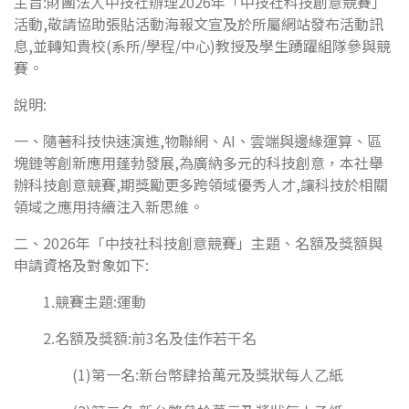
主旨:財團法人中技社辦理2026年「中技社科技創意競賽」
活動,敬請協助張貼活動海報文宣及於所屬網站發布活動訊
息,並轉知貴校(系所/學程/中心)教授及學生踴躍組隊參與競
賽。
說明:
一、隨著科技快速演進,物聯網、AI、雲端與邊緣運算、區
塊鏈等創新應用蓬勃發展,為廣納多元的科技創意，本社舉
辦科技創意競賽,期獎勵更多跨領域優秀人才,讓科技於相關
領域之應用持續注入新思維。
二、2026年「中技社科技創意競賽」主題、名額及獎額與
申請資格及對象如下:
1.競賽主題:運動
2.名額及獎額:前3名及佳作若干名
(1)第一名:新台幣肆拾萬元及獎狀每人乙紙