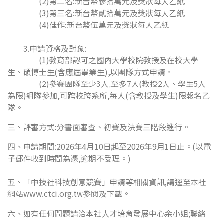
(2)第二名:新台幣參拾萬元及獎狀每人乙紙
(3)第三名:新台幣貳拾萬元及獎狀每人乙紙
(4)佳作:新台幣伍萬元及獎狀每人乙紙
3.申請資格及對象:
(1)教育部認可之國內大學校院教授及在校大學
生、碩博士生(含應屆畢業生),以團隊方式申請。
(2)參賽團隊至少3人,至多7人(教授2人、學生5人
為限)組隊參加,可跨校跨系所,每人(含教授及學生)限報名乙
隊。
三、評審方式:分書面審查、初賽及決賽三階段進行。
四、申請期間:2026年4月10日起至2026年9月1日止。(以電
子郵件收到時間為憑,逾期不受理。)
五、「中技社科技創意競賽」申請等相關資訊,請逕至本社
網站www.ctci.org.tw參閱及下載。
六、如有任何問題請洽本社人才培育發展中心余小姐;聯絡