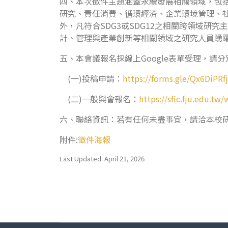
四、本次徵件主題涵蓋永續發展相關領域，包
研究、責任消費、循環經濟、企業環境管理、
外，凡符合SDG3或SDG12之相關跨領域
計、管理與產業創新等相關領域之研究人員踴
五、本會議報名採線上Google表單受理，請
(一)投稿申請：
https://forms.gle/Qx6DiPR
(二)一般與會報名：
https://sfic.fju.edu.tw
六、聯絡資訊：若有任何未盡事宜，請洽本校研發處，
附件:
徵件海報
Last Updated: April 21, 2026