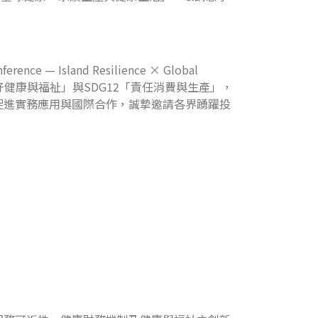
e — Island Resilience × Global
焦SDG3「良好健康與福祉」與SDG12「責任消費與生產」，
促進實務應用與國際合作，誠摯邀請各界踴躍投