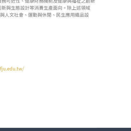
服務可近性、健康財務機制及健康與福祉之創新
創新與生態設計等消費生產面向。除上述領域
育與人文社會、運動與休閒、民生應用織品設
.fju.edu.tw/