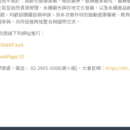
括但不限於：高齡化健康策略、預防醫學、健康體系韌性、醫療
社區型自然資源管理、永續觀光與在地文化發展，以及永續產品
研究主題，均歡迎踴躍投稿申請。另本次徵件特別鼓勵健康醫療、教
躍參與，共同促進跨域整合與國際交流。
分別透過下列網址進行：
fjSK8NF3w8
/webPage/10
電話： 02-2905-3008(蔣小姐)，大會官網：
https://sfic