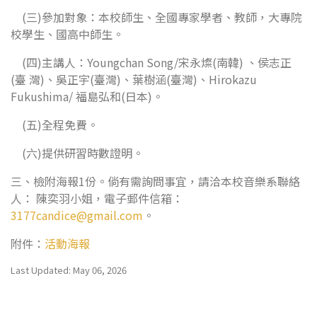
(三)參加對象：本校師生、全國專家學者、教師，大專院
校學生、國高中師生。
(四)主講人：Youngchan Song/宋永燦(南韓) 、侯志正
(臺 灣)、吳正宇(臺灣)、葉樹涵(臺灣)、Hirokazu
Fukushima/ 福島弘和(日本)。
(五)全程免費。
(六)提供研習時數證明。
三、檢附海報1份。倘有需詢問事宜，請洽本校音樂系聯絡
人： 陳奕羽小姐，電子郵件信箱：
3177candice@gmail.com
。
附件：
活動海報
Last Updated: May 06, 2026