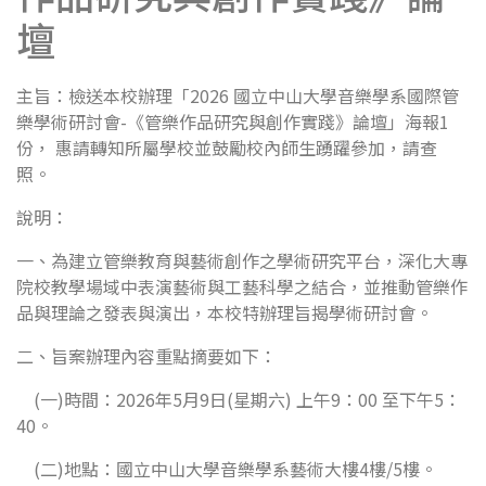
壇
主旨：檢送本校辦理「2026 國立中山大學音樂學系國際管
樂學術研討會-《管樂作品研究與創作實踐》論壇」海報1
份， 惠請轉知所屬學校並鼓勵校內師生踴躍參加，請查
照。
說明：
一、為建立管樂教育與藝術創作之學術研究平台，深化大專
院校教學場域中表演藝術與工藝科學之結合，並推動管樂作
品與理論之發表與演出，本校特辦理旨揭學術研討會。
二、旨案辦理內容重點摘要如下：
(一)時間：2026年5月9日(星期六) 上午9：00 至下午5：
40。
(二)地點：國立中山大學音樂學系藝術大樓4樓/5樓。