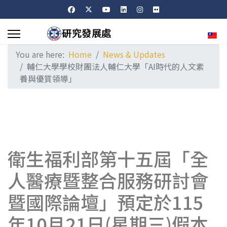
Sele
You are here:
Home
News & Updates
輔仁大學學校財團法人輔仁大學「AI時代的人文素
養與優質領導」
衛生福利部第十五屆「全
人醫療暨整合服務研討會
暨國際論壇」預定於115
年10月21日(星期三)假本