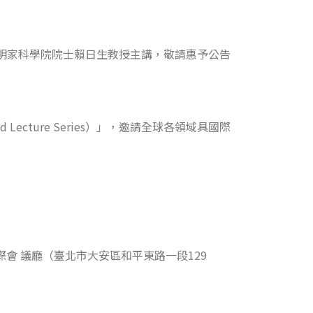
美國國家發明家科學院院士賴日生教授主講，敬請惠予公告
ecture Series）」，邀請全球各領域具國際
際會 議廳（臺北市大安區和平東路一段129