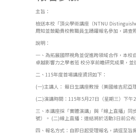
主旨：
檢送本校「頂尖學術講座（NTNU Distingu
周知並鼓勵貴校教職員生踴躍報名參加，請查
說明：
一、為拓展國際視角並促進跨領域合作，本校自113年
卓越影響力之學者蒞 校分享前瞻研究成果，並
二、115年度首場講座資訊如下：
(一)主講人： 賴日生講座教授（美國維吉尼
(二)演講時間：115年5月27日（星期三）下午
三、本講座採「實體演講」與「線上直播」同步進
號）。 (二)線上直播：連結將於活動3日前公
四、報名方式：自即日起受理報名，請逕至旨