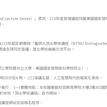
ished Lecture Series）」資訊，115年度首場講座特邀
照。
起定期舉辦「臺師大頂尖學術講座（NTNU Distinguished L
透過全球同步直播，建立學術典範交流平台。
亞理工學院暨州立大學、美國國家發明家科學院院士）。
2時30分至4 時。 (三)演講主題：人工智慧時代的電氣化革命。
行： (一)實體地點：本校圖書館校區教育學院大樓2樓202國
布於本校「頂尖學術講座」官方網站。
揭講座網站完成報名程序。