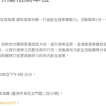
「從政策解 讀到提案攻略─打造創生提案實戰力」活動簡章1份
，協助地方團隊掌握政策方向、提升提案品質，並增進提案獲核定
項，以提升提案之完整性與可行性；另邀請地方創生亮點團隊分享
協助團隊打造更具競爭力的地方創生提案。
0時至下午4時 20分。
展演廳 (臺南市東區北門路二段16號)。
WMkrv51P7
。