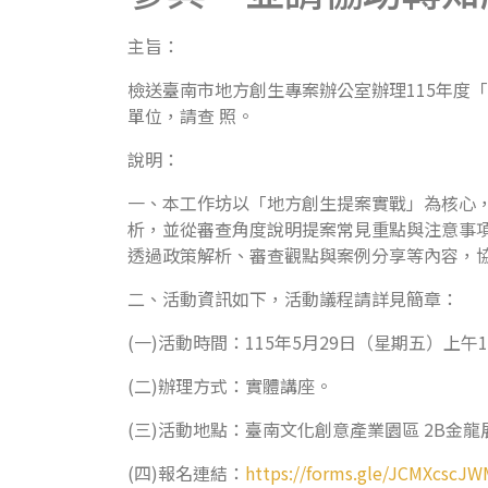
主旨：
檢送臺南市地方創生專案辦公室辦理115年度
單位，請查 照。
說明：
一、本工作坊以「地方創生提案實戰」為核心
析，並從審查角度說明提案常見重點與注意事
透過政策解析、審查觀點與案例分享等內容，
二、活動資訊如下，活動議程請詳見簡章：
(一)活動時間：115年5月29日（星期五）上午1
(二)辦理方式：實體講座。
(三)活動地點：臺南文化創意產業園區 2B金龍
(四)報名連結：
https://forms.gle/JCMXcscJ