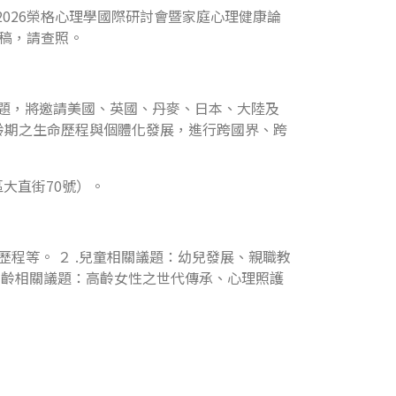
2026榮格心理學國際研討會暨家庭心理健康論
稿，請查照。
e）為大會主題，將邀請美國、英國、丹麥、日本、大陸及
齡期之生命歷程與個體化發展，進行跨國界、跨
區大直街70號）。
程等。 ２ .兒童相關議題：幼兒發展、親職教
.高齡相關議題：高齡女性之世代傳承、心理照護