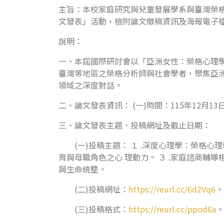
主旨：本校家庭研究與兒童發展學系與臺灣榮格心
文發表」活動，檢附論文徵稿資訊及海報電子
說明：
一、本屆國際研討會以「亞洲女性：榮格心理學觀點」 （
臺灣等地區之榮格分析師與社會學者，聚焦亞
領域之深度對話。
二、論文發表資訊： (一)時間：115年12月1
三、論文發表主題、投稿網址及截止日期：
(一)投稿主題： １ .深度心理學：榮格心
育與母職角色之心 理動力。 ３ .家庭諮商輔
與生命統整。
(二)投稿網址：
https://reurl.cc/6d2Vq6
。
(三)投稿格式：
https://reurl.cc/ppod6a
。