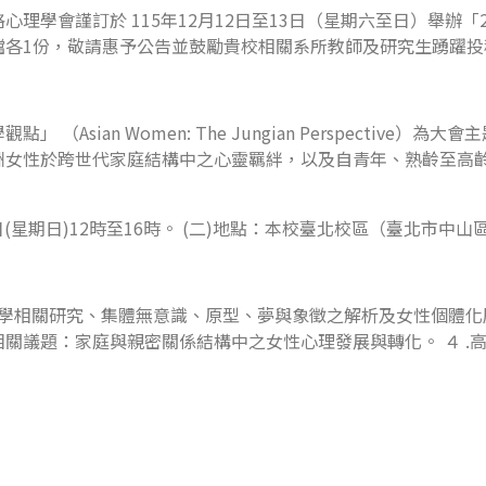
理學會謹訂於 115年12月12日至13日（星期六至日）舉辦「
檔各1份，敬請惠予公告並鼓勵貴校相關系所教師及研究生踴躍投
Asian Women: The Jungian Perspectiv
洲女性於跨世代家庭結構中之心靈羈絆，以及自青年、熟齡至高
3日(星期日)12時至16時。 (二)地點：本校臺北校區（臺北市中山
理學相關研究、集體無意識、原型、夢與象徵之解析及女性個體化歷
導相關議題：家庭與親密關係結構中之女性心理發展與轉化。 ４ 