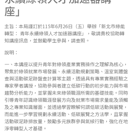
座」
主旨：本局謹訂於115年6月26日（五）舉辦「新北市綠能
轉型： 青年永續綠領人才加速器講座」，敬請貴校協助轉
知講座訊息，並鼓勵學生參與，請查照。
說明：
一、本講座以提升青年對綠領產業實務操作之理解為核心，
聚焦於綠領就業市場發展、永續活動規劃策略、溫室氣體盤
查與活動碳足跡盤查計算等主題，透過具有專業實務經驗之
專家學者講授，協助參與者建立低碳行動的初步能力與市場
趨勢分析能力，並掌握未來綠領職涯所需的基礎技能。同時
引導青年認識綠領職涯發展方向及就業市場需求量能及須觸
及之專業知識層面，並透過學習瞭解何謂低碳活動與展覽，
而能進一步學習規劃永續活動、低碳展覽之方法學，且掌握
活動碳足跡排放量，鼓勵多元族群參與氣候行動，強化在地
淨零轉型人才基礎。