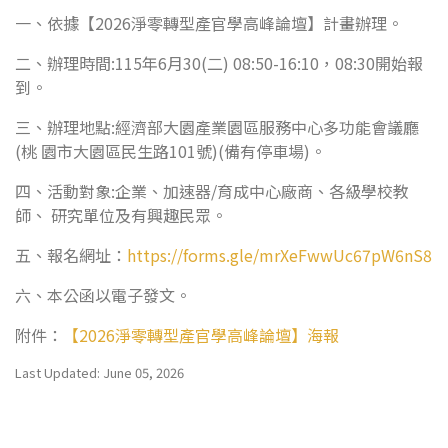
一、依據【2026淨零轉型產官學高峰論壇】計畫辦理。
二、辦理時間:115年6月30(二) 08:50-16:10，08:30開始報
到。
三、辦理地點:經濟部大園產業園區服務中心多功能會議廳
(桃 園市大園區民生路101號)(備有停車場)。
四、活動對象:企業、加速器/育成中心廠商、各級學校教
師、 研究單位及有興趣民眾。
五、報名網址：
https://forms.gle/mrXeFwwUc67pW6nS8
六、本公函以電子發文。
附件：
【2026淨零轉型產官學高峰論壇】海報
Last Updated: June 05, 2026