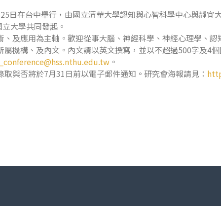
至9月25日在台中舉行，由國立清華大學認知與心智科學中心與靜
國立大學共同發起。
技術、及應用為主軸。歡迎從事大腦、神經科學、神經心理學、認
所屬機構、及內文。內文請以英文撰寫，並以不超過500字及4個
_conference@hss.nthu.edu.tw
。
錄取與否將於7月31日前以電子郵件通知。研究會海報請見：
htt