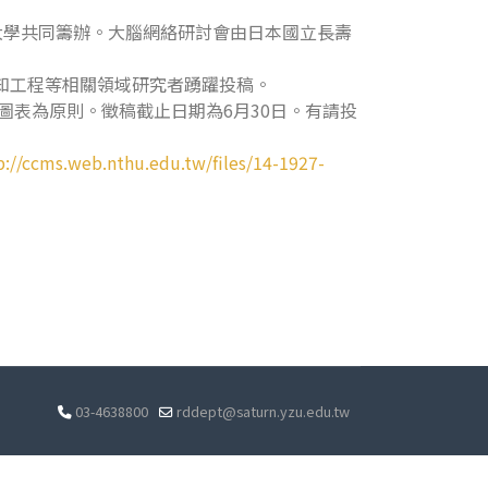
宜大學共同籌辦。大腦網絡研討會由日本國立長壽
知工程等相關領域研究者踴躍投稿。
圖表為原則。徵稿截止日期為6月30日。有請投
p://ccms.web.nthu.edu.tw/files/14-1927-
03-4638800
rddept@saturn.yzu.edu.tw