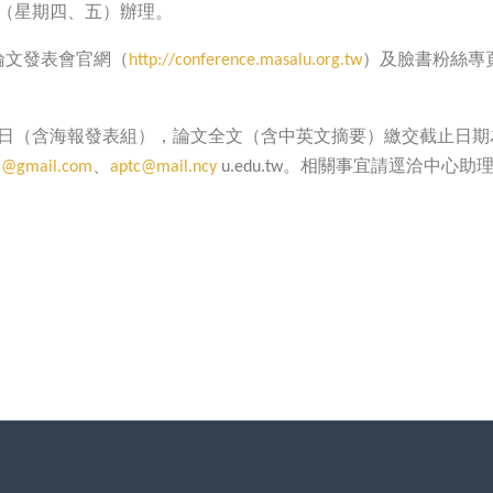
（星期四、五）辦理。
論文發表會官網
（
）及臉書粉絲專
http://conference.masalu.org.tw
日（含海報發表組），論文全文（含中英文摘要）繳交截止日期
、
。相關事宜請逕洽中心助
5@gmail.com
aptc@mail.ncy
u.edu.tw