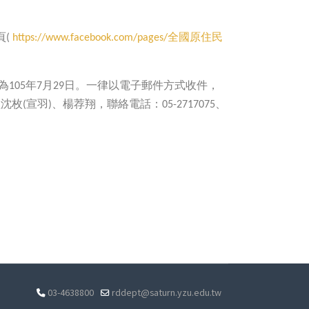
頁
全國原住民
(
https://www.facebook.com/pages/
為
年
月
日。一律以電子郵件方式收件，
105
7
29
理沈枚
宣羽
、楊荐翔
，聯絡電話：
、
(
)
05-2717075
03-4638800
rddept@saturn.yzu.edu.tw