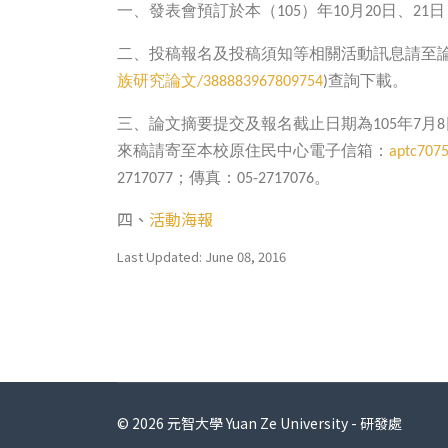
一、發表會預訂於本（
）年
月
日、
日
105
10
20
21
二、投稿報名及投稿須知等相關活動訊息請至
族研究論文
查詢下載。
/388883967809754
)
三、論文摘要提交及報名截止日期為
年
月
105
7
8
來稿請寄至本校原住民中心電子信箱：
aptc707
；傳真：
。
2717077
05-2717076
四、
活動海報
Last Updated: June 08, 2016
© 2026 元智大學 Yuan Ze University - 研發處