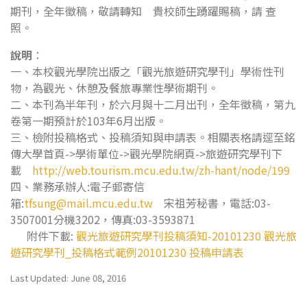
期刊，全年徵稿，敬請轉知 貴校師生踴躍賜稿，請 查
照。
說明
：
一、本校觀光學院出版之「觀光旅遊研究學刊」學術性刊
物，為觀光、休憩及餐旅專業性學術期刊。
二、本刊為半年刊，於六月與十二月出刊，全年徵稿，第九
卷第一期預計於103年6月出版。
三、檢附投稿格式、投稿須知與申請表。相關表格請逕至銘
傳大學首頁->學術單位->觀光學院網頁->旅遊研究學刊下
載
http://web.tourism.mcu.edu.tw/zh-hant/node/199
四、業務承辦人:電子郵寄信
箱:
tfsung@mail.mcu.edu.tw
宋祖芳秘書，電話:03-
3507001分機3202，傳真:03-3593871
附件下載:
觀光旅遊研究學刊投稿須知-20101230
觀光旅
遊研究學刊_投稿格式範例20101230
投稿申請表
Last Updated: June 08, 2016