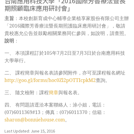
台南應用科技大學「2016國際芳香療法暨長
期照顧臨床應用研討會」
主旨
：
本校創新育成中心輔導企業植享家股份有限公司主辦
「2016國際芳香療法暨長期照護臨床應用研討會」，敬請
貴校惠允公告並鼓勵相關業務同仁參與，如說明，請查照。
說明
：
一、 本項課程訂於105年7月2日至7月3日於台南應用科技
大學舉行。
二、 課程簡章與報名表請參閱附件，亦可至課程報名網址
http://goo.gl/forms/hoc0Zl2pOTTIcpkM2
查詢。
三、 隨文檢附：課程
簡章
與報名表。
四、 有問題請逕洽本案聯絡人：涂小姐，電話：
(07)6011369#13；傳真：(07)6011370；信箱：
sharon@bonniehouse.com
。
Last Updated: June 15, 2016