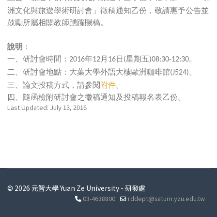
洲文化與旅遊學術研討會」徵稿通知乙份，敬請惠予公告並
鼓勵所屬相關教師踴躍賜稿。
說明
：
一、
研討會時間：
年
月
日
星期五
。
2016
12
16
(
)08:30-12:30
二、
研討會地點：大葉大學外語大樓歐洲咖啡館
。
(J524)
三、
論文投稿方式，請參閱
附件
。
四、
隨函檢附研討會之徵稿通知及投稿報名表乙份。
Last Updated: July 13, 2016
© 2026 元智大學 Yuan Ze University - 研發處
03-4638800
rddept@saturn.yzu.edu.tw