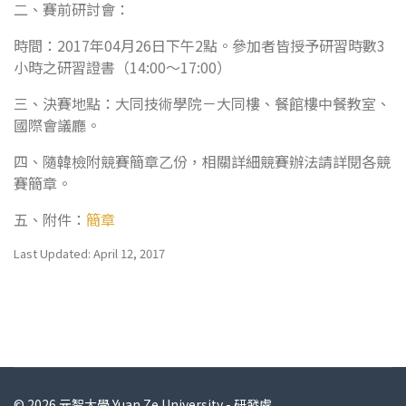
二、賽前研討會：
時間：2017年04月26日下午2點。參加者皆授予研習時數3
小時之研習證書（14:00～17:00）
三、決賽地點：大同技術學院－大同樓、餐館樓中餐教室、
國際會議廳。
四、隨韓檢附競賽簡章乙份，相關詳細競賽辦法請詳閱各競
賽簡章。
五、附件：
簡章
Last Updated: April 12, 2017
© 2026 元智大學 Yuan Ze University - 研發處