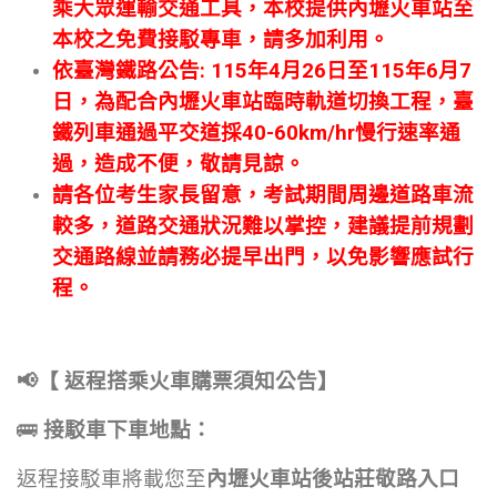
乘大眾運輸交通工具
，
本校提供內壢火車站至
本校之免費接駁專車
，
請多加利用。
依臺灣鐵路
公告
:
115
年
4
月
26
日至115年6月7
日，為配合內壢火車站臨時軌道切換工程，臺
鐵列車通過平交道採40-60km/hr慢行速率通
過，造成不便，敬請見諒。
請各位考生家長留意
，考試期間周邊道路車流
較多，
道路交通狀況難以掌控，
建議提前規劃
交通路線並請務必提早出門，以免影響應試行
程。
📢
【
返程搭乘火車購票須知公告
】
🚌
接駁車下車地點：
返程接駁車將載您至
內壢火車站後站
莊敬路
入口