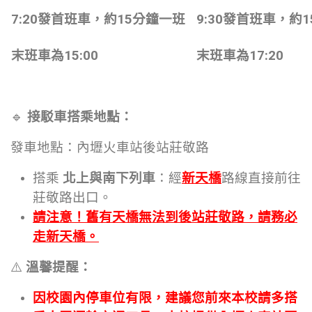
7:20
發首班車，約
15
分鐘一班
9:30
發首班車，約
1
末班車為
15:00
末班車為
17:20
🔹
接駁車搭乘地點：
發車地點：內壢火車站後站莊敬路
搭乘
北上與
南下列車
：經
新天橋
路線直接前往
莊敬路出口。
請注意！舊有天橋無法到後站莊敬路，請務必
走新天橋。
⚠️
溫馨提醒：
因校園內停車位有限
，建議您
前來本校請多搭