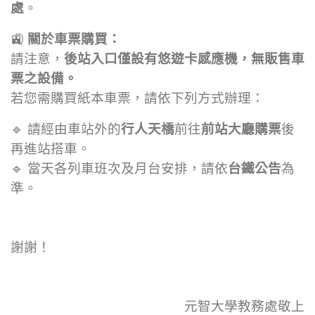
處
。
🚉
關於車票購買：
請注意，
後站入口僅設有悠遊卡感應機，無販售車
票之設備。
若您需購買紙本車票，請依下列方式辦理：
🔹 請經由車站外的
行人天橋
前往
前站大廳購票
後
再進站搭車。
🔹 當天各列車班次及月台安排，請依
台鐵公告
為
準。
謝謝！
元智大學教務處敬上