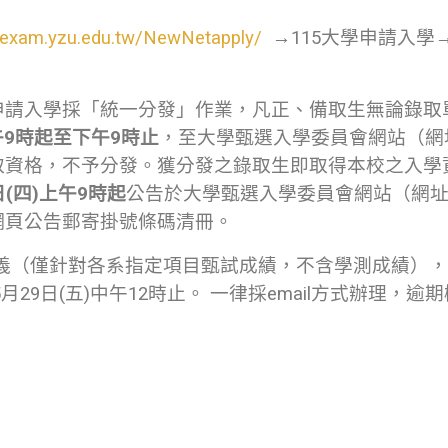
//exam.yzu.edu.tw/NewNetapply/
→115大學申請入學
申請入學採「統一分發」作業，凡正、備取生無論錄取
上午9時起至下午9時止
，至大學甄選入學委員會網站（網
取資格，不予分發。獲分發之錄取生即取得本校之入學
日(四)上午9時起
公告於大學甄選入學委員會網站（網
網頁公告郵寄掛號條碼清冊。
義（僅針對各系指定項目甄試成績，不含學測成績），
年5月29日(五)中午12時止。 一律採email方式辦理，