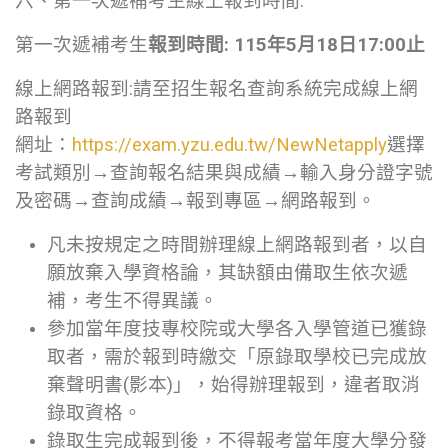
六、第一次遞補考生線上報到時間:
第一次遞補考生
報到時間
: 115
年
5
月
18
日
17:00
止
線上網路報到:請至招生報名查詢系統完成線上網
路報到
網址：
https://exam.yzu.edu.tw/NewNetapply
選擇
考試類別→查詢報名結果與成績→輸入身分證字號
及密碼→查詢成績→報到專區→網路報到。
凡未按規定之時間辦理線上網路報到者，以自
願放棄入學資格論，其缺額由備取生依次遞
補，考生不得異議。
參加當年度技專校院或大學各入學管道已獲錄
取者，需於報到時繳交「原錄取學校已完成放
棄聲明書(影本)」，始得辦理報到，違者取消
錄取資格。
錄取生完成報到後，不得報考當年度大學分發